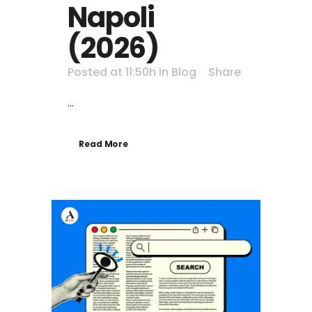
Napoli
(2026)
Posted at 11:50h
in
Blog
Share
...
Read More