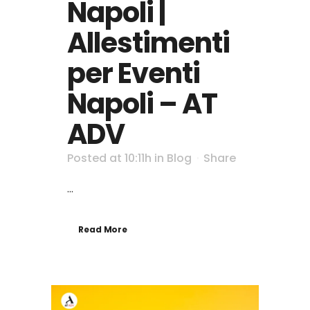
Napoli |
Allestimenti
per Eventi
Napoli – AT
ADV
Posted at 10:11h
in
Blog
Share
...
Read More