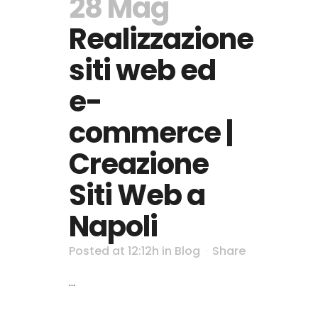
28 Mag
Realizzazione
siti web ed
e-
commerce |
Creazione
Siti Web a
Napoli
Posted at 12:12h
in
Blog
Share
...