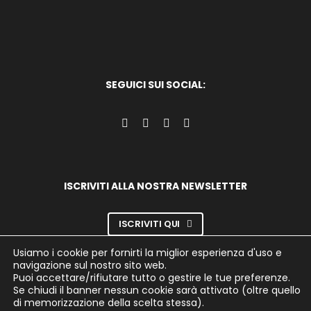
SEGUICI SUI SOCIAL:
ISCRIVITI ALLA NOSTRA NEWSLETTER
ISCRIVITI QUI
Usiamo i cookie per fornirti la miglior esperienza d'uso e
navigazione sul nostro sito web.
Puoi accettare/rifiutare tutto o gestire le tue preferenze.
Se chiudi il banner nessun cookie sarà attivato (oltre quello
AT ADV® S.R.L.
|
Agenzia di Pubblicità a Napoli
| P.IVA: IT 10760751213
di memorizzazione della scelta stessa).